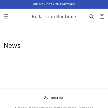
Skip to
BIENVENIDOS A TU BOUTIQUE
content
Bella Tribu Boutique
Cart
News
Our mission
Crecer y posicionarnos como empresa, logrando