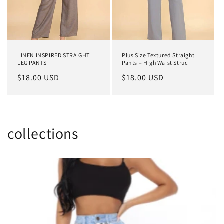
o
n
:
LINEN INSPIRED STRAIGHT
Plus Size Textured Straight
LEG PANTS
Pants – High Waist Struc
Regular
$18.00 USD
Regular
$18.00 USD
price
price
collections