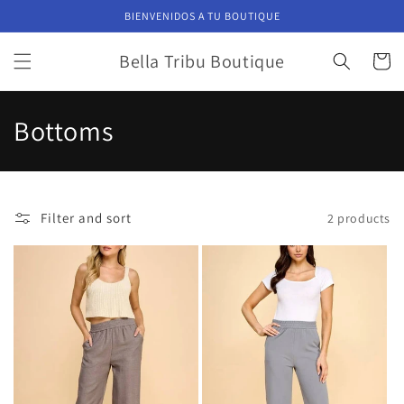
Skip to
BIENVENIDOS A TU BOUTIQUE
content
Bella Tribu Boutique
Cart
C
Bottoms
o
l
Filter and sort
2 products
l
e
c
t
i